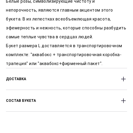
Белые розы, символизирующие чистоту и
непорочность, являются главным акцентом этого
букета. В их лепестках всеобъемлющая красота,
эфемерность и нежность, которые способны разбудить
самые теплые чувства в сердцах людей.
Букет размера L доставляется в транспортировочном
комплекте: "аквабокс + транспортировочная коробка-
трапеция" или "аквабокс+фирменный пакет".
ДОСТАВКА
Доставляем цветы с 9:30 до 22:00 часов.
СОСТАВ БУКЕТА
Оперативность доставки от 2-х часов после заказа.
Стоимость доставки от 400 Р, вне зависимости от
Розы ,Альстромерия ,Хризантема сантини ,Пистация
района города.