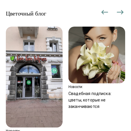
В праздничные дни сроки доставки могут
Цветочный блог
увеличиваться.
Новости:
Свадебная подписка:
цветы, которые не
заканчиваются
Новости: