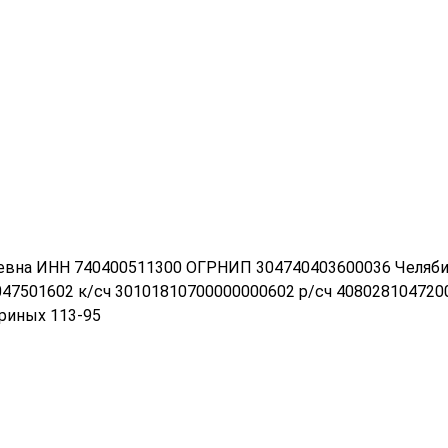
ьевна ИНН 740400511300 ОГРНИП 304740403600036 Челяб
47501602 к/сч 30101810700000000602 р/сч 40802810472
риных 113-95