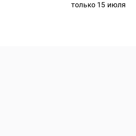
только 15 июля
Авторские Premium буке
Корзины с цветами
Эффект WoW
Комната с цветами
Подарки Игрушки Откры
Уютный дом