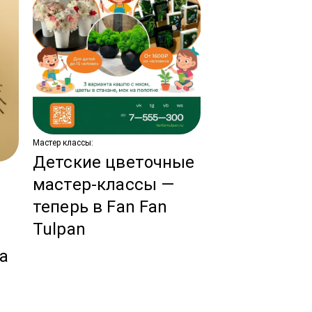
Мастер классы:
Детские цветочные
Новости:
мастер-классы —
Тренды сва
теперь в Fan Fan
флористики
Tulpan
ы
год!
за