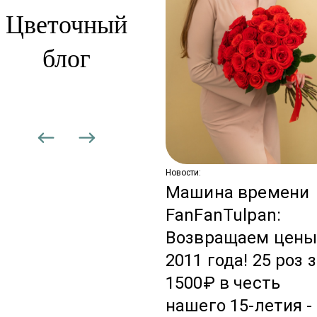
Цветочный
блог
сти:
вадебная
дписка: цветы,
торые не
аканчиваются
Новости:
Машина времени
FanFanTulpan:
Возвращаем цен
2011 года! 25 роз 
1500₽ в честь
нашего 15-летия -