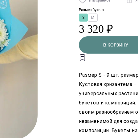
в избранное
х
Размер букета
S
M
3 320 ₽
В КОРЗИНУ
Размер S - 9 шт, разме
Кустовая хризантема –
универсальных растени
букетов и композиций.
своим разнообразием о
незаменимой для созда
композиций. Букеты из