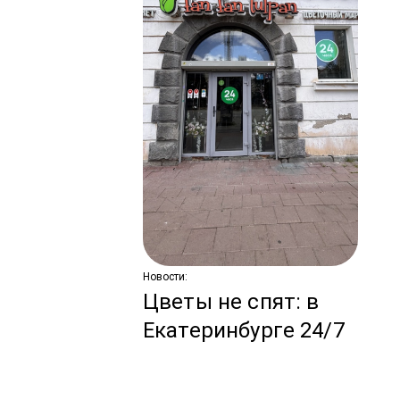
Ново
С
по
ко
з
Новости:
Цветы не спят: в
Екатеринбурге 24/7