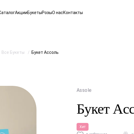
Каталог
Акции
Букеты
Розы
О нас
Контакты
Все Букеты
Букет Ассоль
Assole
Букет Ас
Хит