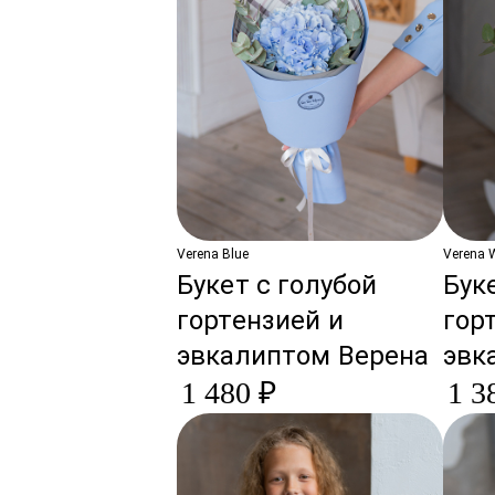
Verena Blue
Verena 
Букет с голубой
Бук
гортензией и
гор
эвкалиптом Верена
эвк
1 480 ₽
1 3