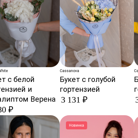
White
Cassanova
C
ет с белой
Букет с голубой
Б
тензией и
гортензией
алиптом Верена
3 131 ₽
80 ₽
Новинка