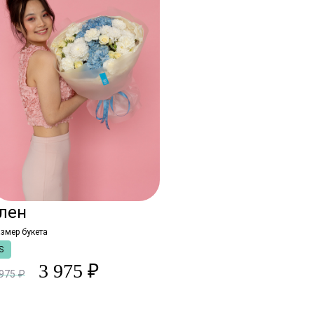
лен
змер букета
S
3 975 ₽
 975 ₽