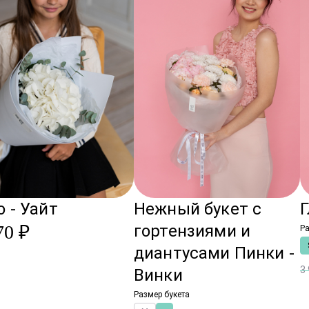
о - Уайт
Нежный букет с
Г
70 ₽
гортензиями и
Ра
диантусами Пинки -
3
Винки
Размер букета