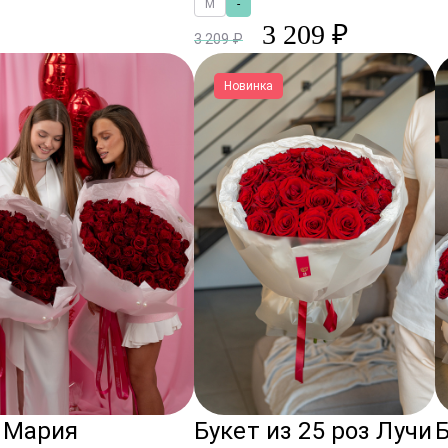
M
-
3 209 ₽
3 209 ₽
Новинка
 Мария
Букет из 25 роз Лучи
Б