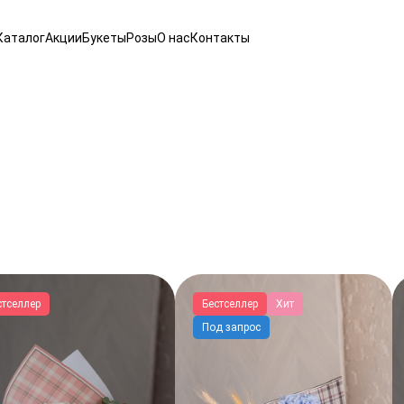
Каталог
Акции
Букеты
Розы
О нас
Контакты
стселлер
Бестселлер
Хит
Под запрос