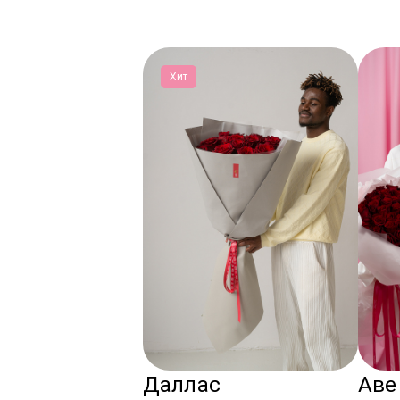
Хит
Даллас
Аве