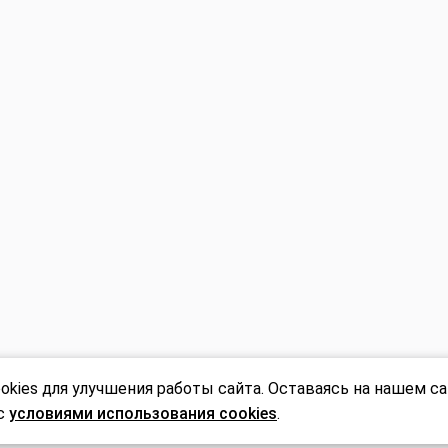
Авторские Premium буке
Корзины с цветами
Эффект WoW
Комната с цветами
Подарки Игрушки Откры
Уютный дом
и
ов cookie
kies для улучшения работы сайта. Оставаясь на нашем са
 с
условиями использования cookies
.