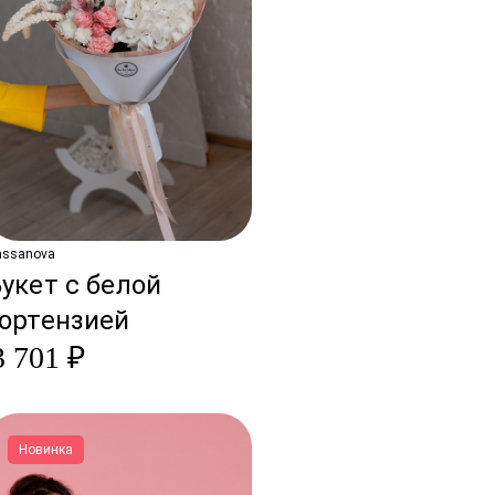
assanova
укет с белой
гортензией
3 701 ₽
Новинка