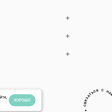
ты
тки
C
В
Я
●
З
И
М
йте,
А
ХОРОШО
Н
С
Я