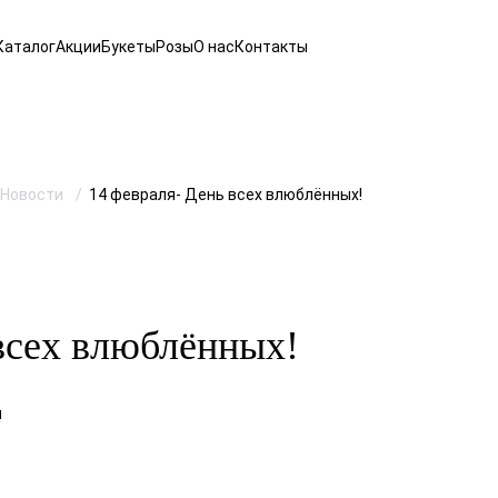
Каталог
Акции
Букеты
Розы
О нас
Контакты
Новости
14 февраля- День всех влюблённых!
всех влюблённых!
и