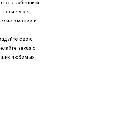
 этот особенный
которые уже
аемые эмоции и
орадуйте свою
елайте заказ с
ваших любимых.