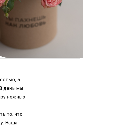
остью, а
ый день мы
еру нежных
ь то, что
у. Наша