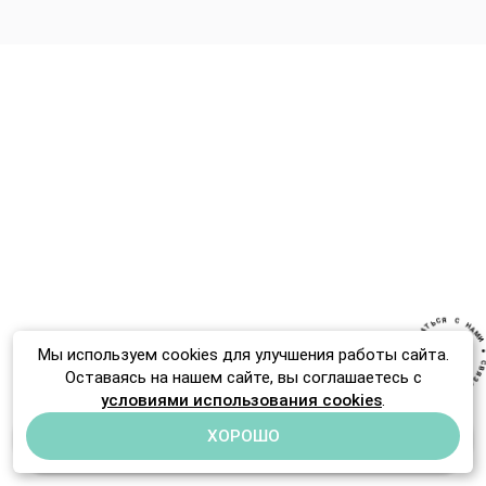
Цветочный блог
Собрать свой букет
С
Я
С
Н
Ь
А
Т
М
А
И
З
Я
Мы используем cookies для улучшения работы сайта.
В
C
●
Я
Оставаясь на нашем сайте, вы соглашаетесь с
И
З
М
А
А
Т
Н
Ь
С
С
Я
условиями использования cookies
.
меню
ХОРОШО