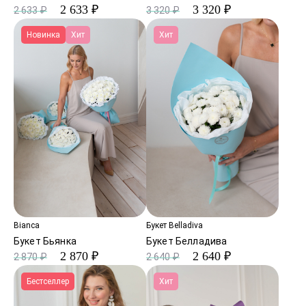
2 633 ₽
3 320 ₽
2 633 ₽
3 320 ₽
Новинка
Хит
Хит
Bianca
Букет Belladiva
Букет Бьянка
Букет Белладива
2 870 ₽
2 640 ₽
2 870 ₽
2 640 ₽
Бестселлер
Хит