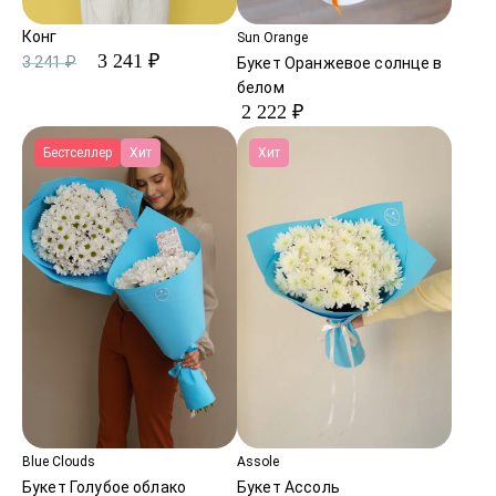
Конг
Sun Orange
3 241 ₽
3 241 ₽
Букет Оранжевое солнце в
белом
2 222 ₽
Бестселлер
Хит
Хит
Blue Clouds
Assole
Букет Голубое облако
Букет Ассоль